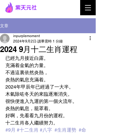
紫天元社
文章
inpurplemoment
2024年9月2日
讀畢需時 1 分鐘
2024 9月十二生肖運程
已經九月接近白露。
充滿着金氣的力量。
不過這裏依然炎熱，
炎熱的氣息充滿着。
2024年甲辰年已經過了一大半。
木氣除咗冬天的來臨逐漸消失。
很快便進入九運的第一個火流年。
炎熱的氣息，籠罩着。
好啊，先看看九月份的運程。
十二生肖各人繼續努力。
#9月
#十二生肖
#八字
#生肖運勢
#命