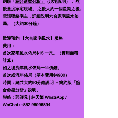
約版「
綜合命盤分析」
（現場説明）， 然
後量度家宅
現場。 之後大約一個星期之後,
電話聯絡宅主，詳細説明
六合家宅風水
佈
局。
（大約30分鐘）
歡迎預約
【六合家宅風水】服務
費用：
首次
家宅風水
佈局
$15 一尺。
（
實用面積
計算）
如之後流年風水佈局一半價錢。
首次或流年佈局（基本費用$4900）
時間：總共大約90分鐘說明 ＋簡約版「
綜
合命盤分析」
說明。
聯絡：郭師兄 | 林天姬 WhatsApp /
WeChat :
+852 96996894