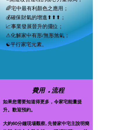
🌈宅中最有利顏色之應用；
💰確保財氣的增進⬆⬆⬆；
📈事業發展晉升的擺位；
⚠️化解家中有形/無形煞氣；
☯️平行家宅元素。
費用​ .流程
如果您需要知道得更多，令家宅能量提
升。歡迎預約。
大約60分鐘現場觀察, 先替家中宅主說明簡